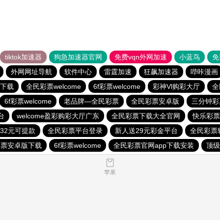
tiktok加速器
狗急加速器官网
免费vqn外网加速
小蓝鸟
免
外网网址导航
软件中心
雷霆加速
狂飙加速器
哔咔漫画
下载
全民彩票welcome
6f彩票welcome
彩神Vl购彩大厅
全
6f彩票welcome
老品牌—全民彩票
全民彩票安卓版
三分钟彩
台
welcome盈彩购彩大厅广东
全民彩票下载大全官网
快乐彩票
32元可提款
全民彩票平台登录
新人送29元彩金平台
全民彩票
彩票安卓版下载
6f彩票welcome
全民彩票官网app下载安装
顶级
苹果