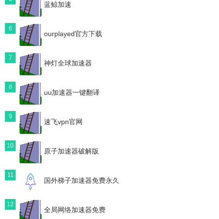
蓝鲸加速
6
ourplayed官方下载
7
神灯全球加速器
8
uu加速器一键翻译
9
速飞vpn官网
10
原子加速器破解版
11
国外梯子加速器免费永久
12
全局网络加速器免费