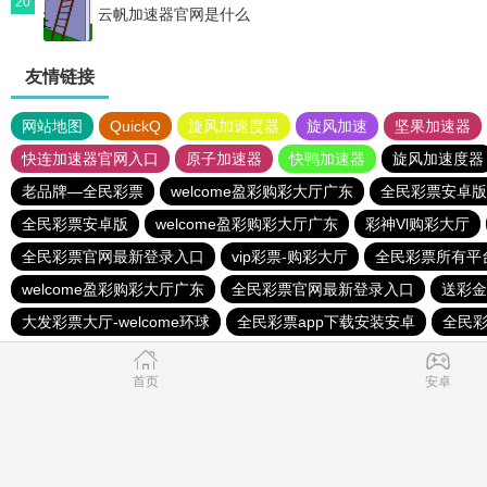
20
云帆加速器官网是什么
友情链接
网站地图
QuickQ
旋风加速度器
旋风加速
坚果加速器
快连加速器官网入口
原子加速器
快鸭加速器
旋风加速度器
老品牌—全民彩票
welcome盈彩购彩大厅广东
全民彩票安卓版
全民彩票安卓版
welcome盈彩购彩大厅广东
彩神Vl购彩大厅
全民彩票官网最新登录入口
vip彩票-购彩大厅
全民彩票所有平
welcome盈彩购彩大厅广东
全民彩票官网最新登录入口
送彩金
大发彩票大厅-welcome环球
全民彩票app下载安装安卓
全民
首页
安卓