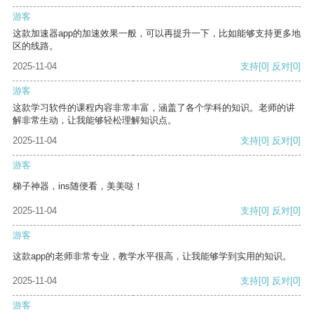
游客
这款加速器app的加速效果一般，可以再提升一下，比如能够支持更多地
区的线路。
2025-11-04
支持
[0]
反对
[0]
游客
这款学习软件的课程内容非常丰富，涵盖了各个学科的知识。老师的讲
解非常生动，让我能够轻松理解知识点。
2025-11-04
支持
[0]
反对
[0]
游客
梯子神器，ins随便看，美美哒！
2025-11-04
支持
[0]
反对
[0]
游客
这款app的老师非常专业，教学水平很高，让我能够学到实用的知识。
2025-11-04
支持
[0]
反对
[0]
游客