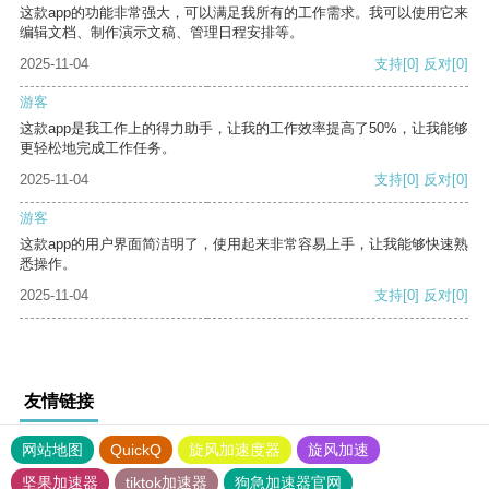
这款app的功能非常强大，可以满足我所有的工作需求。我可以使用它来
编辑文档、制作演示文稿、管理日程安排等。
2025-11-04
支持
[0]
反对
[0]
游客
这款app是我工作上的得力助手，让我的工作效率提高了50%，让我能够
更轻松地完成工作任务。
2025-11-04
支持
[0]
反对
[0]
游客
这款app的用户界面简洁明了，使用起来非常容易上手，让我能够快速熟
悉操作。
2025-11-04
支持
[0]
反对
[0]
友情链接
网站地图
QuickQ
旋风加速度器
旋风加速
坚果加速器
tiktok加速器
狗急加速器官网