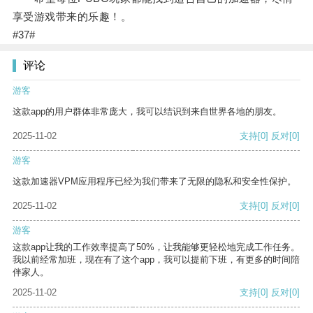
享受游戏带来的乐趣！。
#37#
评论
游客
这款app的用户群体非常庞大，我可以结识到来自世界各地的朋友。
2025-11-02
支持
[0]
反对
[0]
游客
这款加速器VPM应用程序已经为我们带来了无限的隐私和安全性保护。
2025-11-02
支持
[0]
反对
[0]
游客
这款app让我的工作效率提高了50%，让我能够更轻松地完成工作任务。
我以前经常加班，现在有了这个app，我可以提前下班，有更多的时间陪
伴家人。
2025-11-02
支持
[0]
反对
[0]