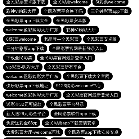
全民彩票安卓版下载
全民彩票welcome
6f彩票welcome
彩神Vl购彩大厅
全民彩票平台换了吗
三分钟彩票app下载
全民彩票app下载大全
全民彩票安卓版
welcome盈彩购彩大厅广东
彩神Vl购彩大厅
6f彩票welcome
老品牌—全民彩票
全民彩票安卓版
三分钟彩票app下载
全民彩票官网最新登录入口
下载全民彩票
全民彩票官网最新登录入口
vip彩票-购彩大厅
全民彩票所有平台
welcome盈彩购彩大厅广东
全民彩票下载大全官网
快乐彩票app下载地址
9123购彩welcome中心
welcome盈彩购彩大厅广东
全民彩票官网最新登录入口
送彩金32元可提款
全民彩票平台登录
新人送29元彩金平台
全民彩票软件app下载
免费送彩金68元
全民彩票app下载安装安卓
大发彩票大厅-welcome环球
全民彩票app下载安装安卓