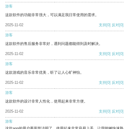
游客
这款软件的功能非常强大，可以满足我日常使用的需求。
2025-11-02
支持
[0]
反对
[0]
游客
这款软件的售后服务非常好，遇到问题都能得到及时解决。
2025-11-02
支持
[0]
反对
[0]
游客
这款游戏的音乐非常优美，听了让人心旷神怡。
2025-11-02
支持
[0]
反对
[0]
游客
这款软件的设计非常人性化，使用起来非常方便。
2025-11-02
支持
[0]
反对
[0]
游客
这款app的用户界面简洁明了，使用起来非常容易上手，让我能够快速熟