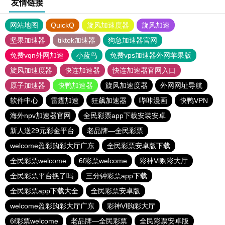
友情链接
网站地图
QuickQ
旋风加速度器
旋风加速
坚果加速器
tiktok加速器
狗急加速器官网
免费vqn外网加速
小蓝鸟
免费vps加速器外网苹果版
旋风加速度器
快连加速器
快连加速器官网入口
原子加速器
快鸭加速器
旋风加速度器
外网网址导航
软件中心
雷霆加速
狂飙加速器
哔咔漫画
快鸭VPN
海外npv加速器官网
全民彩票app下载安装安卓
新人送29元彩金平台
老品牌—全民彩票
welcome盈彩购彩大厅广东
全民彩票安卓版下载
全民彩票welcome
6f彩票welcome
彩神Vl购彩大厅
全民彩票平台换了吗
三分钟彩票app下载
全民彩票app下载大全
全民彩票安卓版
welcome盈彩购彩大厅广东
彩神Vl购彩大厅
6f彩票welcome
老品牌—全民彩票
全民彩票安卓版